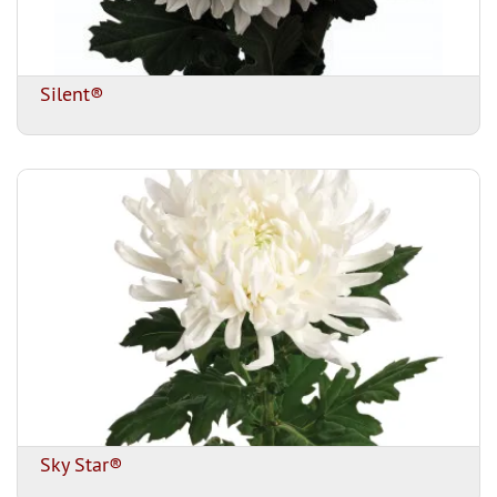
Silent®
Sky Star®