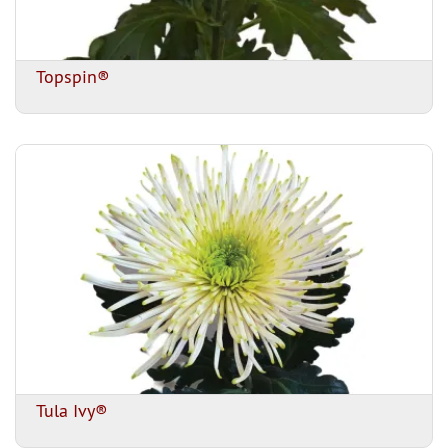
Topspin®
Tula Ivy®