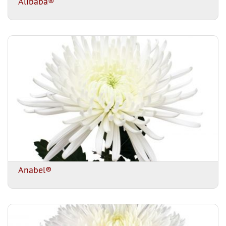
Alibaba®
Anabel®