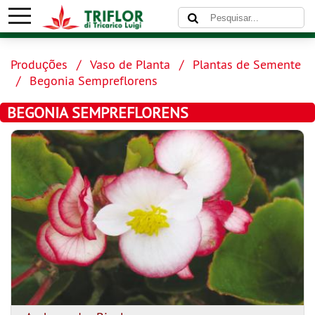
Produções
Vaso de Planta
Plantas de Semente
Begonia Sempreflorens
BEGONIA SEMPREFLORENS