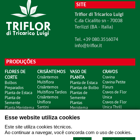
SITE
Triflor di Tricarico Luigi
C.da Cicalito sn - 70038
Terlizzi (BA - Italia)
Tel. +39 080.3516074
info@triflor.it
PRODUÇÕES
FLORES DE
CRISÂNTEMOS
VASO DE
CRAVOS
CORTE
Crisântemos
PLANTA
Cravina
Multiflora
Cravina Petite
Bolbos
Planta de Estaca
Crisântemos
Fleurs
Preparados
Plantas de Bolbo
Multiflora Tardios
Cravos de Flor
Planta de Estaca
Plantas de
Crisântemos
Unica
Planta de
Semente
Uniflora
Cravos de Flor
Semente
Plantas
Santini
Unica Thrill
Planta Meristema
Meristema
Cravos Nobbio
Esse website utiliza cookies
Este site utiliza cookies técnicos.
Ao continuar a navegar, você concorda com o uso de cookies.
html
- © Copyright 2026