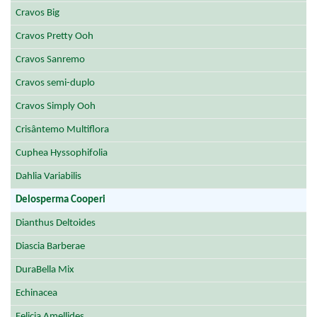
Cravos Big
Cravos Pretty Ooh
Cravos Sanremo
Cravos semi-duplo
Cravos Simply Ooh
Crisântemo Multiflora
Cuphea Hyssophifolia
Dahlia Variabilis
Delosperma Cooperi
Dianthus Deltoides
Diascia Barberae
DuraBella Mix
Echinacea
Felicia Amellides