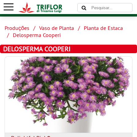
Produções
Vaso de Planta
Planta de Estaca
Delosperma Cooperi
DELOSPERMA COOPERI