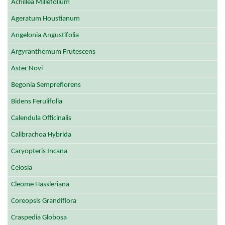
Achillea Millefolium
Ageratum Houstianum
Angelonia Angustifolia
Argyranthemum Frutescens
Aster Novi
Begonia Sempreflorens
Bidens Ferulifolia
Calendula Officinalis
Calibrachoa Hybrida
Caryopteris Incana
Celosia
Cleome Hassleriana
Coreopsis Grandiflora
Craspedia Globosa