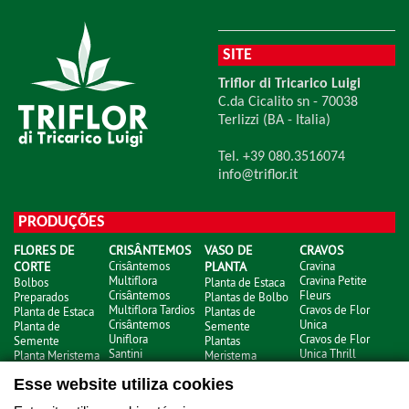
SITE
Triflor di Tricarico Luigi
C.da Cicalito sn - 70038
Terlizzi (BA - Italia)
Tel. +39 080.3516074
info@triflor.it
PRODUÇÕES
FLORES DE
CRISÂNTEMOS
VASO DE
CRAVOS
CORTE
Crisântemos
PLANTA
Cravina
Multiflora
Cravina Petite
Bolbos
Planta de Estaca
Crisântemos
Fleurs
Preparados
Plantas de Bolbo
Multiflora Tardios
Cravos de Flor
Planta de Estaca
Plantas de
Crisântemos
Unica
Planta de
Semente
Uniflora
Cravos de Flor
Semente
Plantas
Santini
Unica Thrill
Planta Meristema
Meristema
Cravos Nobbio
Esse website utiliza cookies