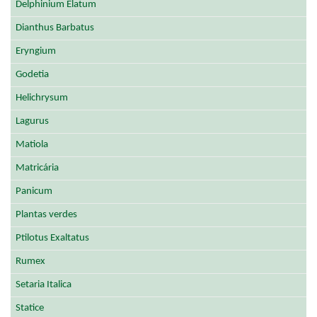
Delphinium Elatum
Dianthus Barbatus
Eryngium
Godetia
Helichrysum
Lagurus
Matiola
Matricária
Panicum
Plantas verdes
Ptilotus Exaltatus
Rumex
Setaria Italica
Statice