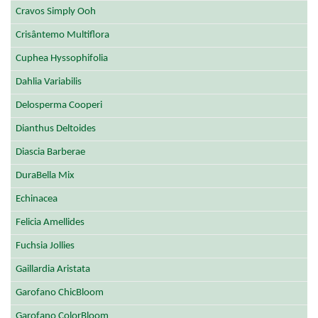
Cravos Simply Ooh
Crisântemo Multiflora
Cuphea Hyssophifolia
Dahlia Variabilis
Delosperma Cooperi
Dianthus Deltoides
Diascia Barberae
DuraBella Mix
Echinacea
Felicia Amellides
Fuchsia Jollies
Gaillardia Aristata
Garofano ChicBloom
Garofano ColorBloom