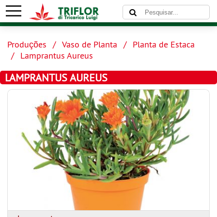
Produções
Vaso de Planta
Planta de Estaca
Lamprantus Aureus
LAMPRANTUS AUREUS