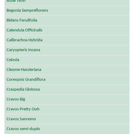
Aster Novi
Begonia Sempreflorens
Bidens Ferulifolia
Calendula Officinalis
Calibrachoa Hybrida
Caryopteris Incana
Celosia
Cleome Hassleriana
Coreopsis Grandiflora
Craspedia Globosa
Cravos Big
Cravos Pretty Ooh
Cravos Sanremo
Cravos semi-duplo