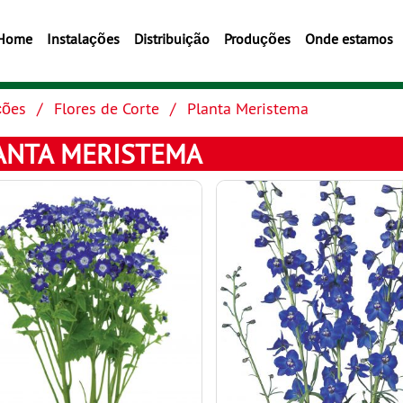
Home
Instalações
Distribuição
Produções
Onde estamos
ções
Flores de Corte
Planta Meristema
ANTA MERISTEMA