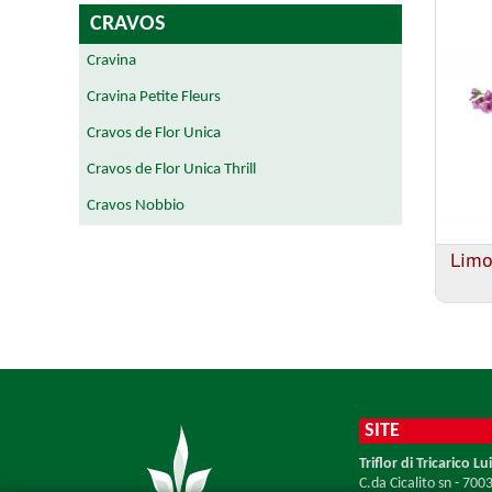
CRAVOS
Cravina
Cravina Petite Fleurs
Cravos de Flor Unica
Cravos de Flor Unica Thrill
Cravos Nobbio
Limo
SITE
Triflor di Tricarico Lui
C.da Cicalito sn - 700