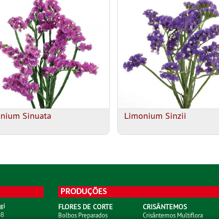
nium Sinuata
Limonium Sinzii
PRODUÇÕES
FLORES DE CORTE
CRISÂNTEMOS
gi
Bolbos Preparados
Crisântemos Multiflora
38