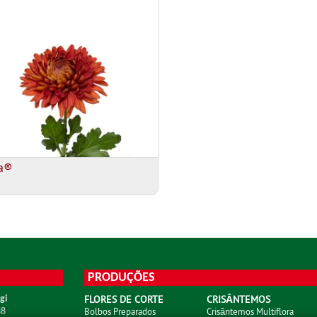
a®
PRODUÇÕES
FLORES DE CORTE
CRISÂNTEMOS
gi
Bolbos Preparados
Crisântemos Multiflora
38