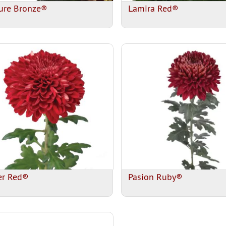
ure Bronze®
Lamira Red®
er Red®
Pasion Ruby®