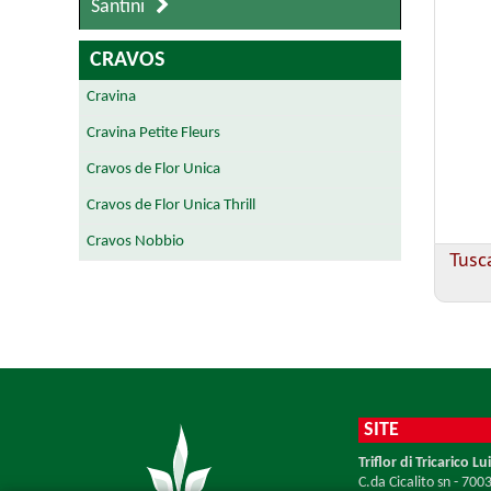
Santini
CRAVOS
Cravina
Cravina Petite Fleurs
Cravos de Flor Unica
Cravos de Flor Unica Thrill
Cravos Nobbio
Tusc
SITE
Triflor di Tricarico Lui
C.da Cicalito sn - 700