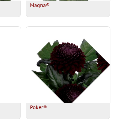
Magna®
Poker®