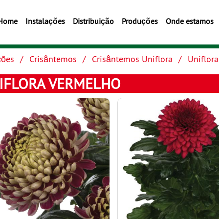
Home
Instalações
Distribuição
Produções
Onde estamos
ções
Crisântemos
Crisântemos Uniflora
Uniflor
IFLORA VERMELHO