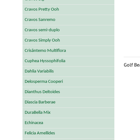
Cravos Pretty Ooh
Cravos Sanremo
Cravos semi-duplo
Cravos Simply Ooh
Crisântemo Multiflora
Cuphea Hyssophifolia
Golf B
Dahlia Variabilis
Delosperma Cooperi
Dianthus Deltoides
Diascia Barberae
DuraBella Mix
Echinacea
Felicia Amellides