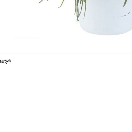
eauty®