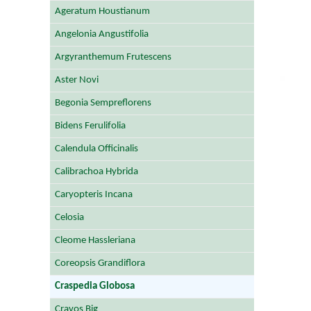
Ageratum Houstianum
Angelonia Angustifolia
Argyranthemum Frutescens
Aster Novi
Begonia Sempreflorens
Bidens Ferulifolia
Calendula Officinalis
Calibrachoa Hybrida
Caryopteris Incana
Celosia
Cleome Hassleriana
Coreopsis Grandiflora
Craspedia Globosa
Cravos Big